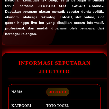
nasional, kemajuan teknologi, serta berbagai informasi
terkini bersama JITUTOTO SLOT GACOR GAMING.
Dapatkan beragam ulasan menarik seputar dunia politik,
ekonomi, olahraga, teknologi, Toto4D, slot online, slot
gacor, hingga live bet yang disajikan secara informatif,
profesional, dan mudah dipahami oleh pembaca dari
berbagai kalangan.
INFORMASI SEPUTARAN
JITUTOTO
NAMA
JITUTOTO
KATEGORI
TOTO TOGEL