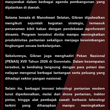
masyarakat dalam berbagai agenda pembangunan yang
dijalankan di daerah.
Selama berada di Manokwari Selatan, Gibran dijadwalkan
mengikuti sejumlah kegiatan strategis, termasuk
penanaman bibit kakao dengan pendekatan agroforestri
dinamis. Program tersebut dinilai mampu meningkatkan
produktivitas pertanian sekaligus menjaga keseimbangan
lingkungan secara berkelanjutan.
Sebelumnya, Gibran juga menghadiri Pekan Nasional
(PENAS) XVII Tahun 2026 di Gorontalo. Dalam kesempatan
tersebut, ia berdialog langsung dengan para petani dan
nelayan mengenai berbagai tantangan serta peluang yang
dihadapi sektor pangan nasional.
Selain itu, berbagai inovasi teknologi pertanian modern
turut diperkenalkan, mulai dari drone pertanian, traktor
pintar, hingga alat pembajak sawah berbasis teknologi
terkini yang diharapkan mampu meningkatkan