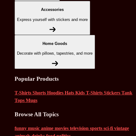
Accessories
Express yourself with stickers and more
Home Goods
Decorate with pillows, tapestries, and more
Popular Products
T-Shirts
Shorts
Hoodies
Hats
Kids T-Shirts
Stickers
Tank
Tops
Mugs
Browse All Topics
funny
music
anime
movies
television
sports
sci-fi
vintage
animals
drinks
food
politics