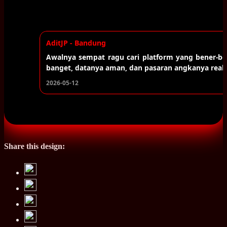
JITUTOTO menyediakan layanan pendampingan profes
cukup menghubungi kami melalui fitur Live Chat at
ramah dalam hitungan menit.
★★★★
BramToto - Surabaya
ansparan
Paling suka sama respon tim CS JITUTOTO. Kemar
langsung dibalas dalam hitungan menit secara rama
2026-05-10
Share this design: