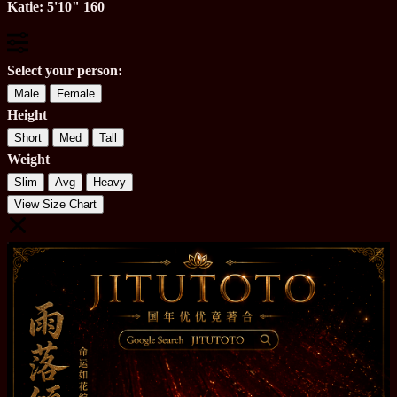
Katie:
5'10"
160
Select your person:
Male
Female
Height
Short
Med
Tall
Weight
Slim
Avg
Heavy
View Size Chart