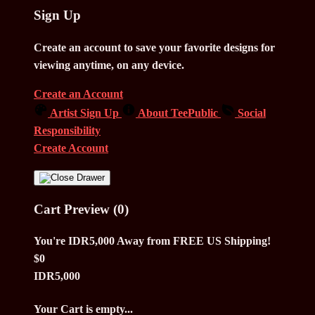
Sign Up
Create an account to save your favorite designs for
viewing anytime, on any device.
Create an Account
Artist Sign Up
About TeePublic
Social
Responsibility
Create Account
Cart Preview (0)
You're
IDR5,000
Away from
FREE US Shipping!
$0
IDR5,000
Your Cart is empty...