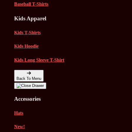
Baseball T-Shirts
Kids Apparel
Kids T-Shirts
Kids Hoodie
Kids Long Sleeve T-Shirt
Back To Menu
Accessories
Hats
New!