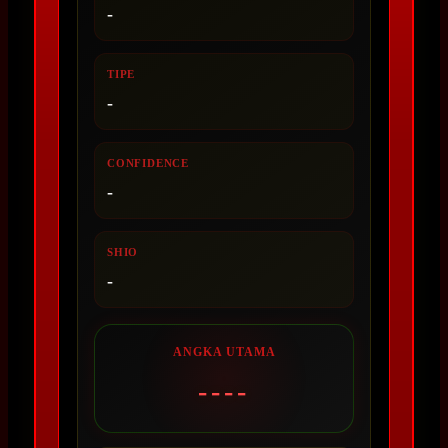
-
TIPE
-
CONFIDENCE
-
SHIO
-
ANGKA UTAMA
----