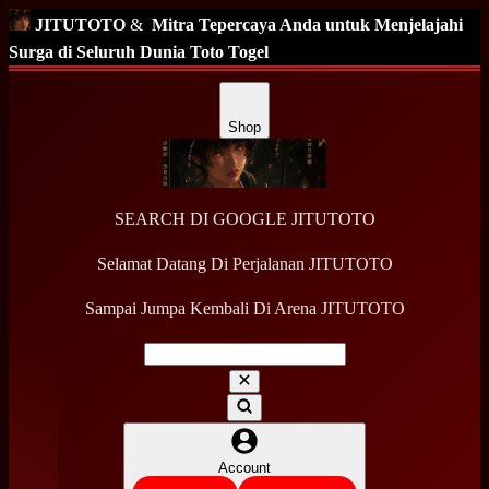
JITUTOTO
&
Mitra Tepercaya Anda untuk Menjelajahi
Surga di Seluruh Dunia Toto Togel
Shop
SEARCH DI GOOGLE JITUTOTO
Selamat Datang Di Perjalanan JITUTOTO
Sampai Jumpa Kembali Di Arena JITUTOTO
Account