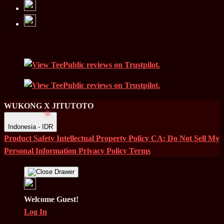
WUKONG X JITUTOTO
Indonesia - IDR
Product Safety
Intellectual Property Policy
CA: Do Not Sell My
Personal Information
Privacy Policy
Terms
Welcome Guest!
Log In