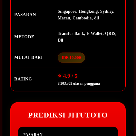
Singapore, Hongkong, Sydney,
PASARAN
Macau, Cambodia, dll
Transfer Bank, E-Wallet, QRIS,
METODE
Dll
MULAI DARI
IDR 10.000
⭐ 4.9 / 5
RATING
8.303.303 ulasan pengguna
PREDIKSI JITUTOTO
PASARAN