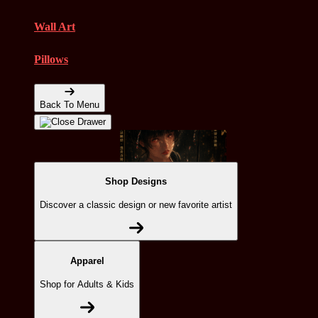
Wall Art
Pillows
Back To Menu
Shop Designs
Discover a classic design or new favorite artist
Apparel
Shop for Adults & Kids