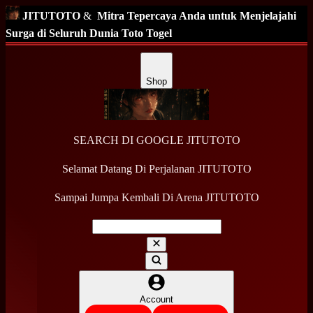
JITUTOTO
&
Mitra Tepercaya Anda untuk Menjelajahi
Surga di Seluruh Dunia Toto Togel
Shop
SEARCH DI GOOGLE JITUTOTO
Selamat Datang Di Perjalanan JITUTOTO
Sampai Jumpa Kembali Di Arena JITUTOTO
Account