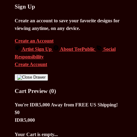
Sign Up
Create an account to save your favorite designs for
viewing anytime, on any device.
Create an Account
Artist Sign Up
About TeePublic
Social
Responsibility
Create Account
Cart Preview (0)
You're
IDR5,000
Away from
FREE US Shipping!
$0
IDR5,000
Your Cart is empty...