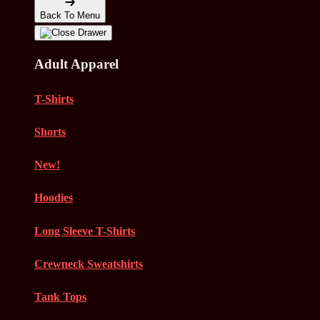
Back To Menu
Adult Apparel
T-Shirts
Shorts
New!
Hoodies
Long Sleeve T-Shirts
Crewneck Sweatshirts
Tank Tops