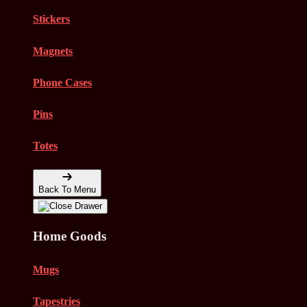
Stickers
Magnets
Phone Cases
Pins
Totes
Back To Menu
Home Goods
Mugs
Tapestries