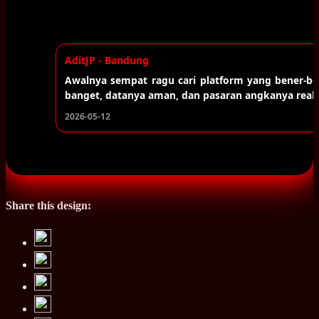
JITUTOTO menyediakan layanan pendampingan profes
cukup menghubungi kami melalui fitur Live Chat at
ramah dalam hitungan menit.
★★★★
BramToto - Surabaya
ansparan
Paling suka sama respon tim CS JITUTOTO. Kemar
langsung dibalas dalam hitungan menit secara rama
2026-05-10
Share this design: