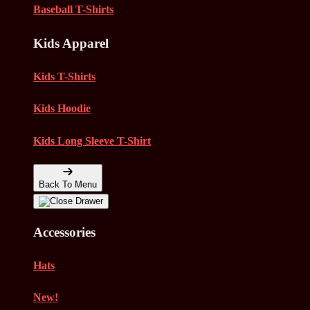
Baseball T-Shirts
Kids Apparel
Kids T-Shirts
Kids Hoodie
Kids Long Sleeve T-Shirt
Back To Menu
Accessories
Hats
New!