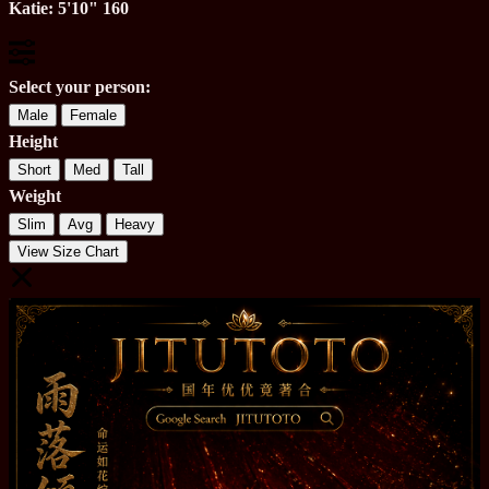
Katie:
5'10"
160
Select your person:
Male
Female
Height
Short
Med
Tall
Weight
Slim
Avg
Heavy
View Size Chart