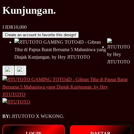
Kunjungan.
I
IDR10,000
Create an account to favorite this design!
BY:
JITUTOTO X WUKONG.
LOGIN
DAFTAR