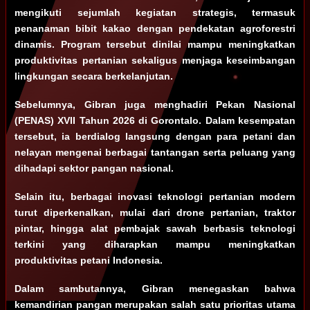
mengikuti sejumlah kegiatan strategis, termasuk
penanaman bibit kakao dengan pendekatan agroforestri
dinamis. Program tersebut dinilai mampu meningkatkan
produktivitas pertanian sekaligus menjaga keseimbangan
lingkungan secara berkelanjutan.
Sebelumnya, Gibran juga menghadiri Pekan Nasional
(PENAS) XVII Tahun 2026 di Gorontalo. Dalam kesempatan
tersebut, ia berdialog langsung dengan para petani dan
nelayan mengenai berbagai tantangan serta peluang yang
dihadapi sektor pangan nasional.
Selain itu, berbagai inovasi teknologi pertanian modern
turut diperkenalkan, mulai dari drone pertanian, traktor
pintar, hingga alat pembajak sawah berbasis teknologi
terkini yang diharapkan mampu meningkatkan
produktivitas petani Indonesia.
Dalam sambutannya, Gibran menegaskan bahwa
kemandirian pangan merupakan salah satu prioritas utama