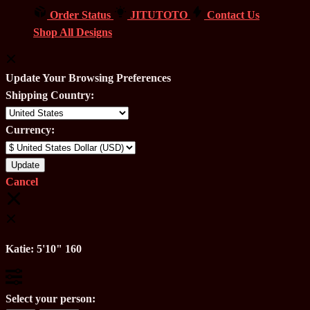
Order Status
JITUTOTO
Contact Us
Shop All Designs
Update Your Browsing Preferences
Shipping Country:
Currency:
Cancel
Katie:
5'10"
160
Select your person: