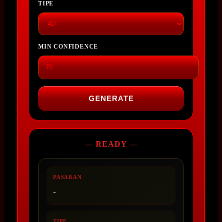
TIPE
MIN CONFIDENCE
GENERATE
— READY —
PASARAN
-
TIPE