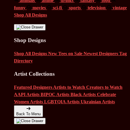
animals
anime
drinks
fantasy
food
funny
movies
sci-fi
sports
television
vintage
Shop All Designs
Shop Designs
Shop All Designs
New Tees on Sale
Newest Designers
Tag
Directory
Artist Collections
Featured Designers
Artists to Watch
Creators to Watch
AAPI Artists
BIPOC Artists
Black Artists
Celebrate
Women Artists
LGBTQIA Artists
Ukrainian Artists
Back To Menu