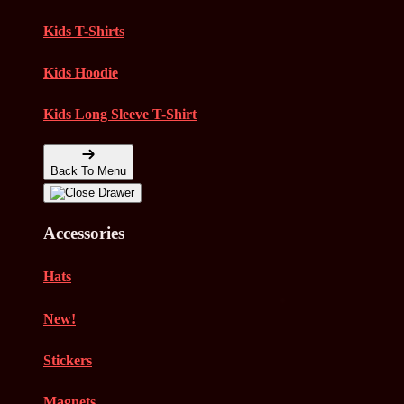
Kids T-Shirts
Kids Hoodie
Kids Long Sleeve T-Shirt
Back To Menu
Accessories
Hats
New!
Stickers
Magnets