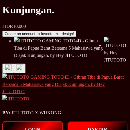
Kunjungan.
I
IDR10,000
Create an account to favorite this design!
BY:
JITUTOTO X WUKONG.
LOGIN
DAFTAR