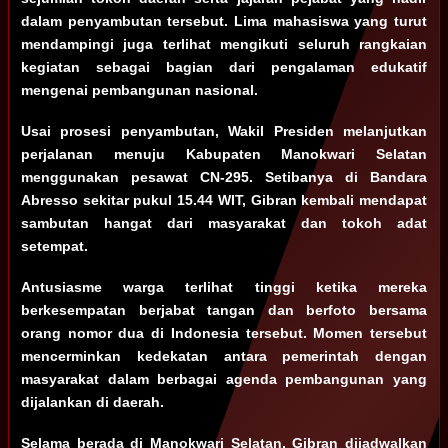
dalam penyambutan tersebut. Lima mahasiswa yang turut
mendampingi juga terlihat mengikuti seluruh rangkaian
kegiatan sebagai bagian dari pengalaman edukatif
mengenai pembangunan nasional.
Usai prosesi penyambutan, Wakil Presiden melanjutkan
perjalanan menuju Kabupaten Manokwari Selatan
menggunakan pesawat CN-295. Setibanya di Bandara
Abresso sekitar pukul 15.44 WIT, Gibran kembali mendapat
sambutan hangat dari masyarakat dan tokoh adat
setempat.
Antusiasme warga terlihat tinggi ketika mereka
berkesempatan berjabat tangan dan berfoto bersama
orang nomor dua di Indonesia tersebut. Momen tersebut
mencerminkan kedekatan antara pemerintah dengan
masyarakat dalam berbagai agenda pembangunan yang
dijalankan di daerah.
Selama berada di Manokwari Selatan, Gibran dijadwalkan