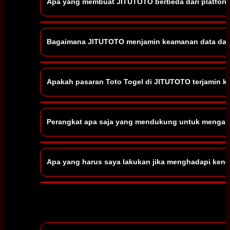
Apa yang membuat JITUTOTO berbeda dari platform
JITUTOTO bukan sekadar tempat singgah, melainkan
Bagaimana JITUTOTO menjamin keamanan data dan 
mengutamakan integrasi sistem yang mulus, kece
setiap penjelajah peluang di dunia Toto Togel.
JITUTOTO menggunakan infrastruktur keamanan sibe
Apakah pasaran Toto Togel di JITUTOTO terjamin k
personal, rekam jejak aktivitas, hingga lalu lintas 
bertanggung jawab.
Tentu saja. JITUTOTO memegang teguh prinsip trans
Perangkat apa saja yang mendukung untuk menga
secara langsung dan real-time dari live draw pusat
JITUTOTO telah dioptimalkan secara penuh agar r
Apa yang harus saya lakukan jika menghadapi kend
melakukan analisis, hingga bertransaksi kapan saj
JITUTOTO menyediakan layanan pendampingan profes
cukup menghubungi kami melalui fitur Live Chat at
ramah dalam hitungan menit.