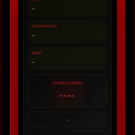
-
CONFIDENCE
-
SHIO
-
ANGKA UTAMA
----
-