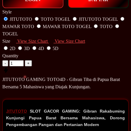
Style
JITUTOTO
TOTO TOGEL
JITUTOTO TOGEL
MAWAR TOTO
MAWAR TOTO TOGEL
TOTO
TOGEL
Size
View Size Chart
View Size Chart
2D
3D
4D
5D
Quantity
-
+
JITUTOTO GAMING TOTO4D - Gibran Tiba di Papua Barat
Bersama 5 Mahasiswa yang Diajak Kunjungan.
JITUTOTO
SLOT GACOR GAMING: Gibran Rakabuming
Kunjungi Papua Barat Bersama Mahasiswa, Dorong
Pengembangan Pangan dan Pertanian Modern