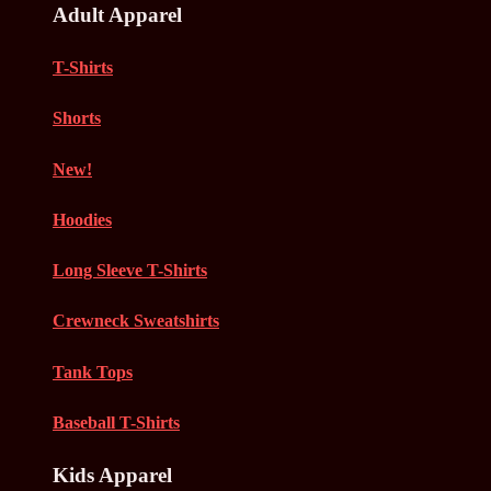
Adult Apparel
T-Shirts
Shorts
New!
Hoodies
Long Sleeve T-Shirts
Crewneck Sweatshirts
Tank Tops
Baseball T-Shirts
Kids Apparel