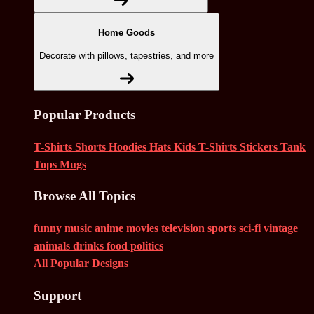
Home Goods
Decorate with pillows, tapestries, and more
Popular Products
T-Shirts
Shorts
Hoodies
Hats
Kids T-Shirts
Stickers
Tank
Tops
Mugs
Browse All Topics
funny
music
anime
movies
television
sports
sci-fi
vintage
animals
drinks
food
politics
All Popular Designs
Support