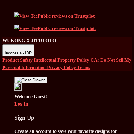
WUKONG X JITUTOTO
Indonesia - IDR
Product Safety
Intellectual Property Policy
CA: Do Not Sell My
Personal Information
Privacy Policy
Terms
Welcome Guest!
Log In
Sign Up
Create an account to save your favorite designs for