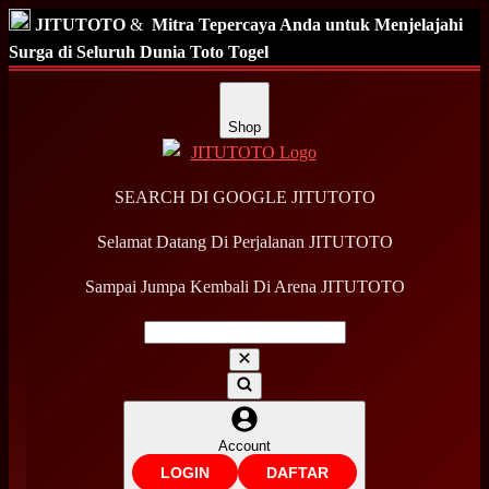
JITUTOTO
&
Mitra Tepercaya Anda untuk Menjelajahi
Surga di Seluruh Dunia Toto Togel
Shop
SEARCH DI GOOGLE JITUTOTO
Selamat Datang Di Perjalanan JITUTOTO
Sampai Jumpa Kembali Di Arena JITUTOTO
Account
LOGIN
DAFTAR