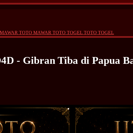
MAWAR TOTO
MAWAR TOTO TOGEL
TOTO
TOGEL
 Gibran Tiba di Papua Ba