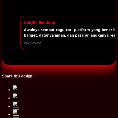
JITUTOTO menyediakan layanan pendampingan profes
cukup menghubungi kami melalui fitur Live Chat at
ramah dalam hitungan menit.
★★★★
BramToto - Surabaya
ansparan
Paling suka sama respon tim CS JITUTOTO. Kemar
langsung dibalas dalam hitungan menit secara rama
2026-05-10
Share this design: