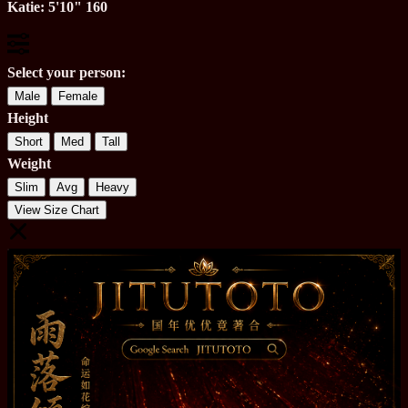
Katie:
5'10"
160
Select your person:
Male
Female
Height
Short
Med
Tall
Weight
Slim
Avg
Heavy
View Size Chart