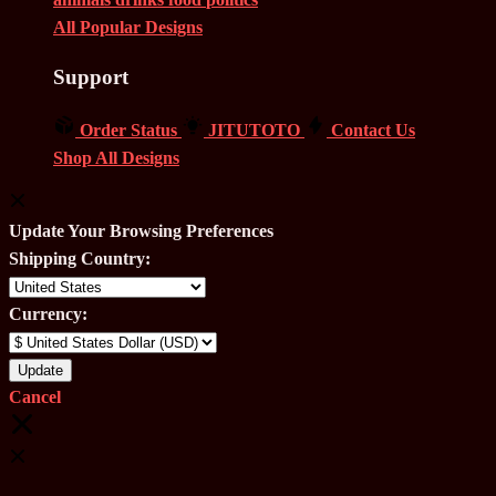
All Popular Designs
Support
Order Status
JITUTOTO
Contact Us
Shop All Designs
Update Your Browsing Preferences
Shipping Country:
Currency:
Cancel