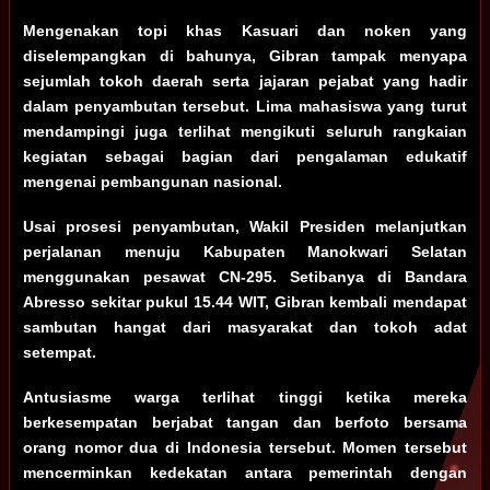
Mengenakan topi khas Kasuari dan noken yang
diselempangkan di bahunya, Gibran tampak menyapa
sejumlah tokoh daerah serta jajaran pejabat yang hadir
dalam penyambutan tersebut. Lima mahasiswa yang turut
mendampingi juga terlihat mengikuti seluruh rangkaian
kegiatan sebagai bagian dari pengalaman edukatif
mengenai pembangunan nasional.
Usai prosesi penyambutan, Wakil Presiden melanjutkan
perjalanan menuju Kabupaten Manokwari Selatan
menggunakan pesawat CN-295. Setibanya di Bandara
Abresso sekitar pukul 15.44 WIT, Gibran kembali mendapat
sambutan hangat dari masyarakat dan tokoh adat
setempat.
Antusiasme warga terlihat tinggi ketika mereka
berkesempatan berjabat tangan dan berfoto bersama
orang nomor dua di Indonesia tersebut. Momen tersebut
mencerminkan kedekatan antara pemerintah dengan