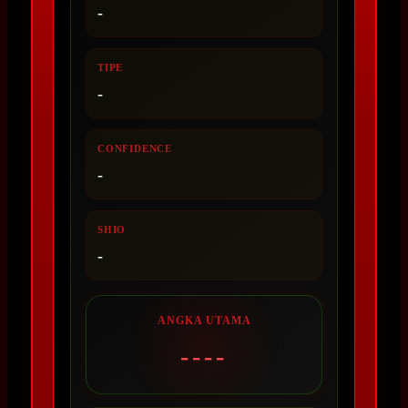
-
TIPE
-
CONFIDENCE
-
SHIO
-
ANGKA UTAMA
----